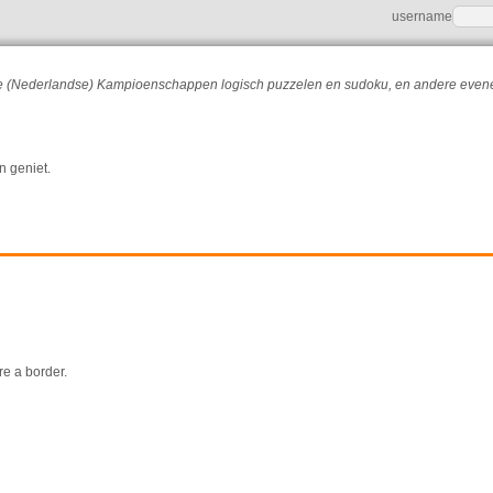
username
r de (Nederlandse) Kampioenschappen logisch puzzelen en sudoku, en andere eve
n geniet.
e a border.