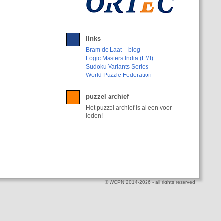
links
Bram de Laat – blog
Logic Masters India (LMI)
Sudoku Variants Series
World Puzzle Federation
puzzel archief
Het puzzel archief is alleen voor
leden!
© WCPN 2014-2026 - all rights reserved