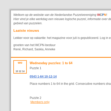
Welkom op de website van de Nederlandse Puzzelvereniging
W
C
P
N
!
Hier vind je elke werkdag een nieuwe logische puzzel, informatie ove
gebied van puzzelen.
Laatste nieuws
Lekker voor op vakantie: het magazine voor juli is gepubliceerd. Log in e
groeten van het WCPN-bestuur
René, Richard, Saskia, Anneke
wo
Wednesday puzzles: 1 to 64
Puzzle 1
10
12
14
0543 1-64 10-12-14
Place numbers 1 to 64 in the grid. Consecutive numbers shar
Puzzle 2
Members only