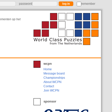
password
remember
nementen op het
wcpn
Home
Message board
Championships
About WCPN
Contact
Join WCPN
sponsor