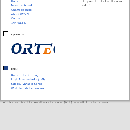
Home
Het puzzel archief is alleen voor
Message board
leden!
Championships
About WCPN
Contact
Join WCPN
sponsor
links
Bram de Laat – blog
Logic Masters India (LMI)
Sudoku Variants Series
World Puzzle Federation
WCPN is member of the World Puzzle Federation (WPF) on behalf of The Netherlands.