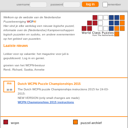
username
password
remember
Welkom op de website van de Nederlandse
Puzzelvereniging
W
C
P
N
!
Hier vind je elke werkdag een nieuwe logische puzzel,
informatie over de (Nederlandse) Kampioenschappen
logisch puzzelen en sudoku, en andere evenementen
op het gebied van puzzelen.
Laatste nieuws
Lekker voor op vakantie: het magazine voor juli is
gepubliceerd. Log in en geniet.
groeten van het WCPN-bestuur
René, Richard, Saskia, Anneke
ma
Dutch WCPN Puzzle Championships 2015
The Dutch WCPN puzzle Championships instructions 2015 for 24-03-
16
03
2015:
NEW VERSION (only small changes are made)
WCPN Championships 2015 instructions
wcpn
puzzel archief