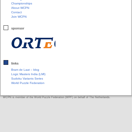
Championships
About WCPN
Contact
Join WCPN
sponsor
links
Bram de Laat – blog
Logic Masters India (LMI)
Sudoku Variants Series
World Puzzle Federation
WCPN is member of the World Puzzle Federation (WPF) on behalf of The Netherlands.