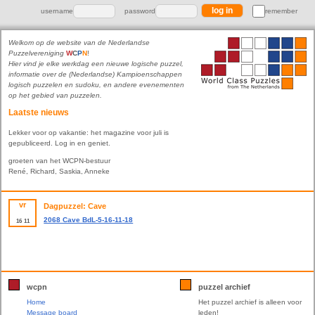
username
password
remember
Welkom op de website van de Nederlandse
Puzzelvereniging
W
C
P
N
!
Hier vind je elke werkdag een nieuwe logische puzzel,
informatie over de (Nederlandse) Kampioenschappen
logisch puzzelen en sudoku, en andere evenementen
op het gebied van puzzelen.
Laatste nieuws
Lekker voor op vakantie: het magazine voor juli is
gepubliceerd. Log in en geniet.
groeten van het WCPN-bestuur
René, Richard, Saskia, Anneke
vr
Dagpuzzel: Cave
2068 Cave BdL-5-16-11-18
16
11
wcpn
puzzel archief
Home
Het puzzel archief is alleen voor
Message board
leden!