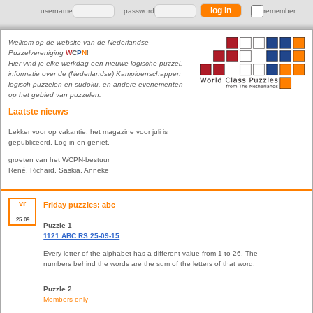
username
password
remember
Welkom op de website van de Nederlandse
Puzzelvereniging
W
C
P
N
!
Hier vind je elke werkdag een nieuwe logische puzzel,
informatie over de (Nederlandse) Kampioenschappen
logisch puzzelen en sudoku, en andere evenementen
op het gebied van puzzelen.
Laatste nieuws
Lekker voor op vakantie: het magazine voor juli is
gepubliceerd. Log in en geniet.
groeten van het WCPN-bestuur
René, Richard, Saskia, Anneke
vr
Friday puzzles: abc
25
09
Puzzle 1
1121 ABC RS 25-09-15
Every letter of the alphabet has a different value from 1 to 26. The
numbers behind the words are the sum of the letters of that word.
Puzzle 2
Members only