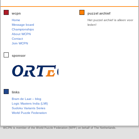
wcpn
puzzel archief
Home
Het puzzel archief is alleen voor
Message board
leden!
Championships
About WCPN
Contact
Join WCPN
sponsor
links
Bram de Laat – blog
Logic Masters India (LMI)
Sudoku Variants Series
World Puzzle Federation
WCPN is member of the World Puzzle Federation (WPF) on behalf of The Netherlands.