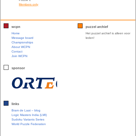
Members only
wcpn
puzzel archief
Home
Het puzzel archief is alleen voor
Message board
leden!
Championships
About WCPN
Contact
Join WCPN
sponsor
links
Bram de Laat – blog
Logic Masters India (LMI)
Sudoku Variants Series
World Puzzle Federation