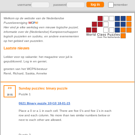
username
password
remember
Welkom op de website van de Nederlandse
Puzzelvereniging
W
C
P
N
!
Hier vind je elke werkdag een nieuwe logische puzzel,
informatie over de (Nederlandse) Kampioenschappen
logisch puzzelen en sudoku, en andere evenementen
op het gebied van puzzelen.
Laatste nieuws
Lekker voor op vakantie: het magazine voor juli is
gepubliceerd. Log in en geniet.
groeten van het WCPN-bestuur
René, Richard, Saskia, Anneke
zo
Sunday puzzles: binary puzzle
Puzzle 1
18
01
0621 Binary puzzle 10×10 18-01-15
Place a 0 or a 1 in each cell. There are five 0’s and five 1’s in each
row and each column. No more than two similar numbers below or
next to each other are allowed.
Puzzle 2