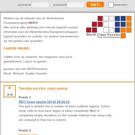
username
password
remember
Welkom op de website van de Nederlandse
Puzzelvereniging
W
C
P
N
!
Hier vind je elke werkdag een nieuwe logische puzzel,
informatie over de (Nederlandse) Kampioenschappen
logisch puzzelen en sudoku, en andere evenementen
op het gebied van puzzelen.
Laatste nieuws
Lekker voor op vakantie: het magazine voor juli is
gepubliceerd. Log in en geniet.
groeten van het WCPN-bestuur
René, Richard, Saskia, Anneke
di
Tuesday puzzles: crazy paving
26
05
Puzzle 1
0877 Crazy paving 10×10 26-05-15
The grid is divided into a number of black outlined regions. Colour
some cells so that each region is either completely filled or
completely empty. Numbers on the outside indicate how many cells
are coloured in that row or column.
Puzzle 2
Members only