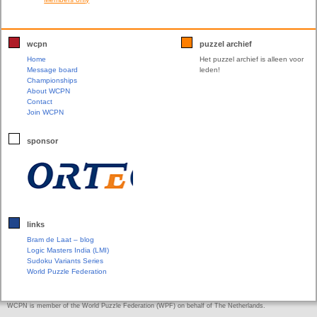
wcpn
puzzel archief
Home
Het puzzel archief is alleen voor
Message board
leden!
Championships
About WCPN
Contact
Join WCPN
sponsor
links
Bram de Laat – blog
Logic Masters India (LMI)
Sudoku Variants Series
World Puzzle Federation
WCPN is member of the World Puzzle Federation (WPF) on behalf of The Netherlands.