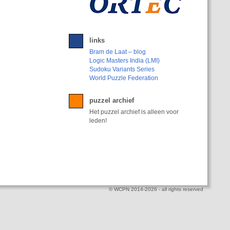
links
Bram de Laat – blog
Logic Masters India (LMI)
Sudoku Variants Series
World Puzzle Federation
puzzel archief
Het puzzel archief is alleen voor
leden!
© WCPN 2014-2026 - all rights reserved