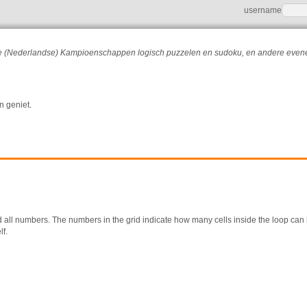
username
r de (Nederlandse) Kampioenschappen logisch puzzelen en sudoku, en andere eve
n geniet.
d all numbers. The numbers in the grid indicate how many cells inside the loop can
lf.