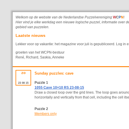
Welkom op de website van de Nederlandse Puzzelvereniging
W
C
P
N
!
Hier vind je elke werkdag een nieuwe logische puzzel, informatie ove
gebied van puzzelen.
Laatste nieuws
Lekker voor op vakantie: het magazine voor juli is gepubliceerd. Log in e
groeten van het WCPN-bestuur
René, Richard, Saskia, Anneke
zo
Sunday puzzles: cave
Puzzle 1
23
08
15
1055 Cave 10×10 RS 23-08-15
Draw a closed loop over the grid lines. The loop goes aroun
horizontally and vertically from that cell, including the cell itse
Puzzle 2
Members only