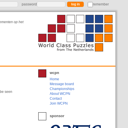
password
remember
nementen op het
wcpn
Home
Message board
Championships
 be seen
About WCPN
Contact
Join WCPN
sponsor