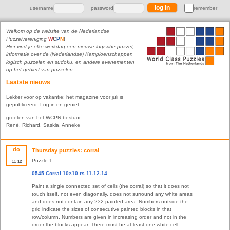
username
password
remember
Welkom op de website van de Nederlandse
Puzzelvereniging
W
C
P
N
!
Hier vind je elke werkdag een nieuwe logische puzzel,
informatie over de (Nederlandse) Kampioenschappen
logisch puzzelen en sudoku, en andere evenementen
op het gebied van puzzelen.
Laatste nieuws
Lekker voor op vakantie: het magazine voor juli is
gepubliceerd. Log in en geniet.
groeten van het WCPN-bestuur
René, Richard, Saskia, Anneke
do
Thursday puzzles: corral
Puzzle 1
11
12
0545 Corral 10×10 rs 11-12-14
Paint a single connected set of cells (the corral) so that it does not
touch itself, not even diagonally, does not surround any white areas
and does not contain any 2×2 painted area. Numbers outside the
grid indicate the sizes of consecutive painted blocks in that
row/column. Numbers are given in increasing order and not in the
order the blocks appear. There must be at least one white cell