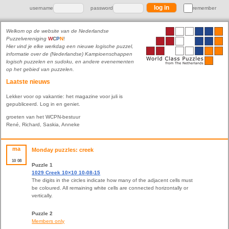
username
password
remember
Welkom op de website van de Nederlandse
Puzzelvereniging
W
C
P
N
!
Hier vind je elke werkdag een nieuwe logische puzzel,
informatie over de (Nederlandse) Kampioenschappen
logisch puzzelen en sudoku, en andere evenementen
op het gebied van puzzelen.
Laatste nieuws
Lekker voor op vakantie: het magazine voor juli is
gepubliceerd. Log in en geniet.
groeten van het WCPN-bestuur
René, Richard, Saskia, Anneke
ma
Monday puzzles: creek
10
08
Puzzle 1
1029 Creek 10×10 10-08-15
The digits in the circles indicate how many of the adjacent cells must
be coloured. All remaining white cells are connected horizontally or
vertically.
Puzzle 2
Members only