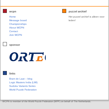
wcpn
puzzel archief
Home
Het puzzel archief is alleen voor
Message board
leden!
Championships
About WCPN
Contact
Join WCPN
sponsor
links
Bram de Laat – blog
Logic Masters India (LMI)
Sudoku Variants Series
World Puzzle Federation
WCPN is member of the World Puzzle Federation (WPF) on behalf of The Netherlands.