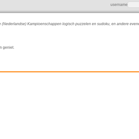
username
r de (Nederlandse) Kampioenschappen logisch puzzelen en sudoku, en andere eve
n geniet.