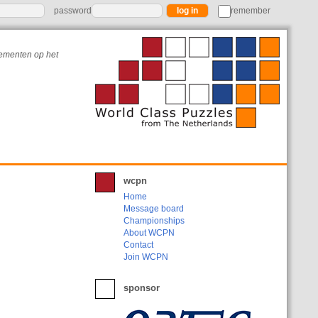
password
remember
nementen op het
wcpn
Home
Message board
Championships
About WCPN
Contact
Join WCPN
sponsor