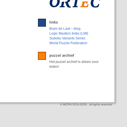
links
Bram de Laat – blog
Logic Masters India (LMI)
Sudoku Variants Series
World Puzzle Federation
puzzel archief
Het puzzel archief is alleen voor
leden!
© WCPN 2014-2026 - all rights reserved