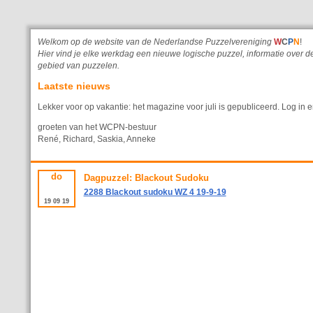
Welkom op de website van de Nederlandse Puzzelvereniging
W
C
P
N
!
Hier vind je elke werkdag een nieuwe logische puzzel, informatie ove
gebied van puzzelen.
Laatste nieuws
Lekker voor op vakantie: het magazine voor juli is gepubliceerd. Log in e
groeten van het WCPN-bestuur
René, Richard, Saskia, Anneke
do
Dagpuzzel: Blackout Sudoku
2288 Blackout sudoku WZ 4 19-9-19
19
09
19