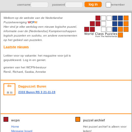
username
password
remember
Welkom op de website van de Nederlandse
Puzzelvereniging
W
C
P
N
!
Hier vind je elke werkdag een nieuwe logische puzzel,
informatie over de (Nederlandse) Kampioenschappen
logisch puzzelen en sudoku, en andere evenementen
op het gebied van puzzelen.
Laatste nieuws
Lekker voor op vakantie: het magazine voor juli is
gepubliceerd. Log in en geniet.
groeten van het WCPN-bestuur
René, Richard, Saskia, Anneke
do
Dagpuzzel: Buren
2333 Buren RS 3 21-11-19
21
11
wcpn
puzzel archief
Home
Het puzzel archief is alleen voor
Message board
leden!