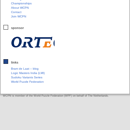
Championships
About WCPN
Contact
Join WCPN
sponsor
links
Bram de Laat – blog
Logic Masters India (LMI)
Sudoku Variants Series
World Puzzle Federation
WCPN is member of the World Puzzle Federation (WPF) on behalf of The Netherlands.