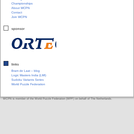
Championships
About WCPN
Contact
Join WCPN
sponsor
links
Bram de Laat – blog
Logic Masters India (LMI)
Sudoku Variants Series
World Puzzle Federation
WCPN is member of the World Puzzle Federation (WPF) on behalf of The Netherlands.