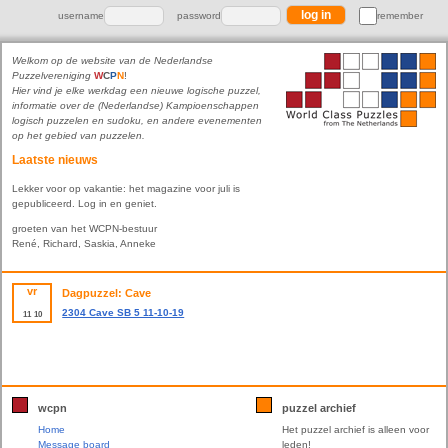
username
password
remember
Welkom op de website van de Nederlandse
Puzzelvereniging
W
C
P
N
!
Hier vind je elke werkdag een nieuwe logische puzzel,
informatie over de (Nederlandse) Kampioenschappen
logisch puzzelen en sudoku, en andere evenementen
op het gebied van puzzelen.
Laatste nieuws
Lekker voor op vakantie: het magazine voor juli is
gepubliceerd. Log in en geniet.
groeten van het WCPN-bestuur
René, Richard, Saskia, Anneke
vr
Dagpuzzel: Cave
2304 Cave SB 5 11-10-19
11
10
wcpn
puzzel archief
Home
Het puzzel archief is alleen voor
Message board
leden!