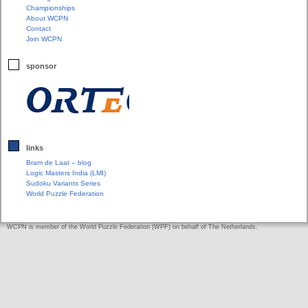
Championships
About WCPN
Contact
Join WCPN
sponsor
links
Bram de Laat – blog
Logic Masters India (LMI)
Sudoku Variants Series
World Puzzle Federation
WCPN is member of the World Puzzle Federation (WPF) on behalf of The Netherlands.