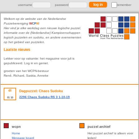
username
password
remember
Welkom op de website van de Nederlandse
Puzzelvereniging
W
C
P
N
!
Hier vind je elke werkdag een nieuwe logische puzzel,
informatie over de (Nederlandse) Kampioenschappen
logisch puzzelen en sudoku, en andere evenementen
op het gebied van puzzelen.
Laatste nieuws
Lekker voor op vakantie: het magazine voor juli is
gepubliceerd. Log in en geniet.
groeten van het WCPN-bestuur
René, Richard, Saskia, Anneke
di
Dagpuzzel: Chaos Sudoku
2296 Chaos Sudoku RS 3 1-10-19
01
10
wcpn
puzzel archief
Home
Het puzzel archief is alleen voor
Message board
leden!