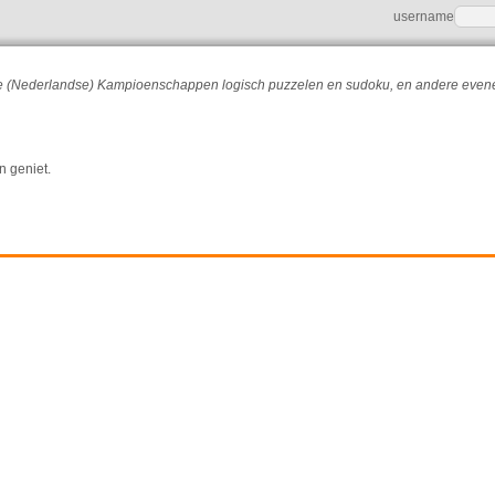
username
r de (Nederlandse) Kampioenschappen logisch puzzelen en sudoku, en andere eve
n geniet.