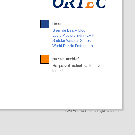
links
Bram de Laat – blog
Logic Masters India (LMI)
Sudoku Variants Series
World Puzzle Federation
puzzel archief
Het puzzel archief is alleen voor
leden!
© WCPN 2014-2026 - all rights reserved