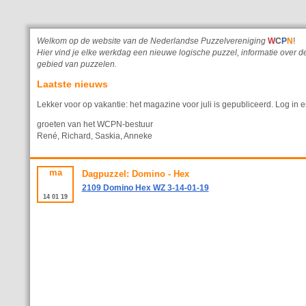
Welkom op de website van de Nederlandse Puzzelvereniging
W
C
P
N
!
Hier vind je elke werkdag een nieuwe logische puzzel, informatie ove
gebied van puzzelen.
Laatste nieuws
Lekker voor op vakantie: het magazine voor juli is gepubliceerd. Log in e
groeten van het WCPN-bestuur
René, Richard, Saskia, Anneke
ma
Dagpuzzel: Domino - Hex
2109 Domino Hex WZ 3-14-01-19
14
01
19