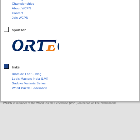
Championships
About WCPN
Contact
Join WCPN
sponsor
links
Bram de Laat – blog
Logic Masters India (LMI)
Sudoku Variants Series
World Puzzle Federation
WCPN is member of the World Puzzle Federation (WPF) on behalf of The Netherlands.