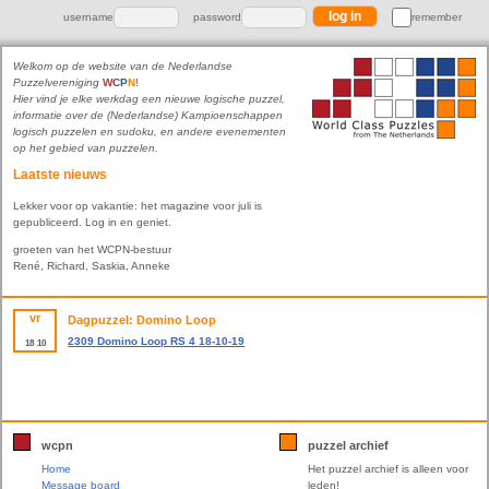
username
password
remember
Welkom op de website van de Nederlandse
Puzzelvereniging
W
C
P
N
!
Hier vind je elke werkdag een nieuwe logische puzzel,
informatie over de (Nederlandse) Kampioenschappen
logisch puzzelen en sudoku, en andere evenementen
op het gebied van puzzelen.
Laatste nieuws
Lekker voor op vakantie: het magazine voor juli is
gepubliceerd. Log in en geniet.
groeten van het WCPN-bestuur
René, Richard, Saskia, Anneke
vr
Dagpuzzel: Domino Loop
2309 Domino Loop RS 4 18-10-19
18
10
wcpn
puzzel archief
Home
Het puzzel archief is alleen voor
Message board
leden!