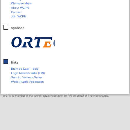
Championships
About WCPN
Contact
Join WCPN
sponsor
links
Bram de Laat – blog
Logic Masters India (LMI)
Sudoku Variants Series
World Puzzle Federation
WCPN is member of the World Puzzle Federation (WPF) on behalf of The Netherlands.