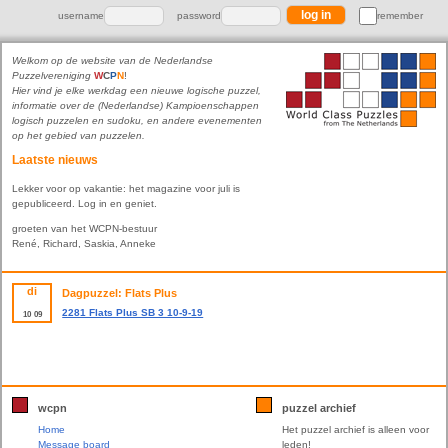
username
password
remember
Welkom op de website van de Nederlandse
Puzzelvereniging
W
C
P
N
!
Hier vind je elke werkdag een nieuwe logische puzzel,
informatie over de (Nederlandse) Kampioenschappen
logisch puzzelen en sudoku, en andere evenementen
op het gebied van puzzelen.
Laatste nieuws
Lekker voor op vakantie: het magazine voor juli is
gepubliceerd. Log in en geniet.
groeten van het WCPN-bestuur
René, Richard, Saskia, Anneke
di
Dagpuzzel: Flats Plus
2281 Flats Plus SB 3 10-9-19
10
09
wcpn
puzzel archief
Home
Het puzzel archief is alleen voor
Message board
leden!