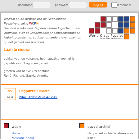
username
password
remember
Welkom op de website van de Nederlandse
Puzzelvereniging
W
C
P
N
!
Hier vind je elke werkdag een nieuwe logische puzzel,
informatie over de (Nederlandse) Kampioenschappen
logisch puzzelen en sudoku, en andere evenementen
op het gebied van puzzelen.
Laatste nieuws
Lekker voor op vakantie: het magazine voor juli is
gepubliceerd. Log in en geniet.
groeten van het WCPN-bestuur
René, Richard, Saskia, Anneke
wo
Dagpuzzel: Hidato
2342 Hidato AB 3 4-12-19
04
12
wcpn
puzzel archief
Home
Het puzzel archief is alleen voor
Message board
leden!