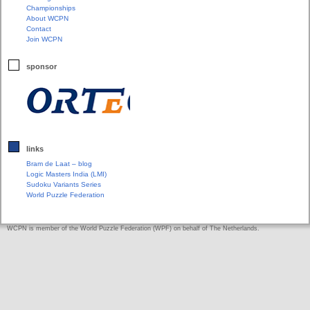
Championships
About WCPN
Contact
Join WCPN
sponsor
links
Bram de Laat – blog
Logic Masters India (LMI)
Sudoku Variants Series
World Puzzle Federation
WCPN is member of the World Puzzle Federation (WPF) on behalf of The Netherlands.