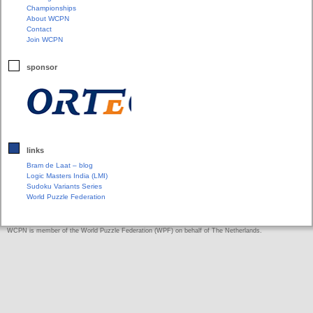
Championships
About WCPN
Contact
Join WCPN
sponsor
links
Bram de Laat – blog
Logic Masters India (LMI)
Sudoku Variants Series
World Puzzle Federation
WCPN is member of the World Puzzle Federation (WPF) on behalf of The Netherlands.