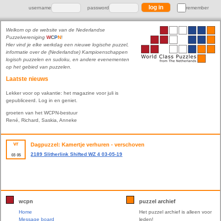
username
password
remember
Welkom op de website van de Nederlandse
Puzzelvereniging
W
C
P
N
!
Hier vind je elke werkdag een nieuwe logische puzzel,
informatie over de (Nederlandse) Kampioenschappen
logisch puzzelen en sudoku, en andere evenementen
op het gebied van puzzelen.
Laatste nieuws
Lekker voor op vakantie: het magazine voor juli is
gepubliceerd. Log in en geniet.
groeten van het WCPN-bestuur
René, Richard, Saskia, Anneke
vr
Dagpuzzel: Kamertje verhuren - verschoven
2189 Slitherlink Shifted WZ 4 03-05-19
03
05
wcpn
puzzel archief
Home
Het puzzel archief is alleen voor
Message board
leden!