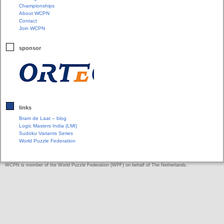
Championships
About WCPN
Contact
Join WCPN
sponsor
links
Bram de Laat – blog
Logic Masters India (LMI)
Sudoku Variants Series
World Puzzle Federation
WCPN is member of the World Puzzle Federation (WPF) on behalf of The Netherlands.