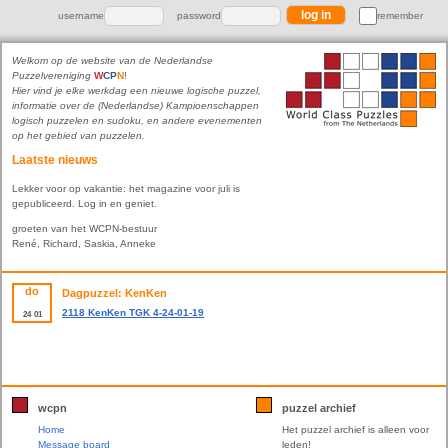
username
password
remember
Welkom op de website van de Nederlandse
Puzzelvereniging
W
C
P
N
!
Hier vind je elke werkdag een nieuwe logische puzzel,
informatie over de (Nederlandse) Kampioenschappen
logisch puzzelen en sudoku, en andere evenementen
op het gebied van puzzelen.
Laatste nieuws
Lekker voor op vakantie: het magazine voor juli is
gepubliceerd. Log in en geniet.
groeten van het WCPN-bestuur
René, Richard, Saskia, Anneke
do
Dagpuzzel: KenKen
2118 KenKen TGK 4-24-01-19
24
01
wcpn
puzzel archief
Home
Het puzzel archief is alleen voor
Message board
leden!