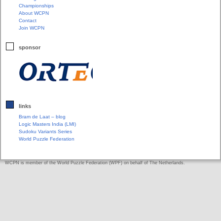
Championships
About WCPN
Contact
Join WCPN
sponsor
links
Bram de Laat – blog
Logic Masters India (LMI)
Sudoku Variants Series
World Puzzle Federation
WCPN is member of the World Puzzle Federation (WPF) on behalf of The Netherlands.