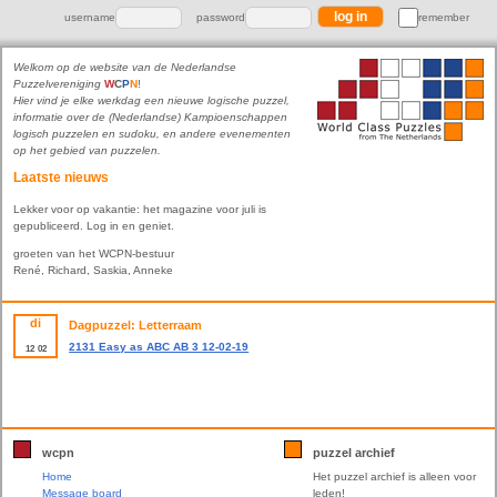
username
password
remember
Welkom op de website van de Nederlandse
Puzzelvereniging
W
C
P
N
!
Hier vind je elke werkdag een nieuwe logische puzzel,
informatie over de (Nederlandse) Kampioenschappen
logisch puzzelen en sudoku, en andere evenementen
op het gebied van puzzelen.
Laatste nieuws
Lekker voor op vakantie: het magazine voor juli is
gepubliceerd. Log in en geniet.
groeten van het WCPN-bestuur
René, Richard, Saskia, Anneke
di
Dagpuzzel: Letterraam
2131 Easy as ABC AB 3 12-02-19
12
02
wcpn
puzzel archief
Home
Het puzzel archief is alleen voor
Message board
leden!