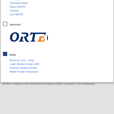
Championships
About WCPN
Contact
Join WCPN
sponsor
links
Bram de Laat – blog
Logic Masters India (LMI)
Sudoku Variants Series
World Puzzle Federation
WCPN is member of the World Puzzle Federation (WPF) on behalf of The Netherlands.