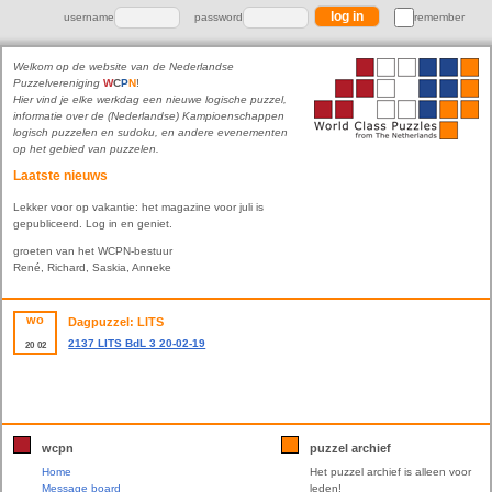
username
password
remember
Welkom op de website van de Nederlandse
Puzzelvereniging
W
C
P
N
!
Hier vind je elke werkdag een nieuwe logische puzzel,
informatie over de (Nederlandse) Kampioenschappen
logisch puzzelen en sudoku, en andere evenementen
op het gebied van puzzelen.
Laatste nieuws
Lekker voor op vakantie: het magazine voor juli is
gepubliceerd. Log in en geniet.
groeten van het WCPN-bestuur
René, Richard, Saskia, Anneke
wo
Dagpuzzel: LITS
2137 LITS BdL 3 20-02-19
20
02
wcpn
puzzel archief
Home
Het puzzel archief is alleen voor
Message board
leden!