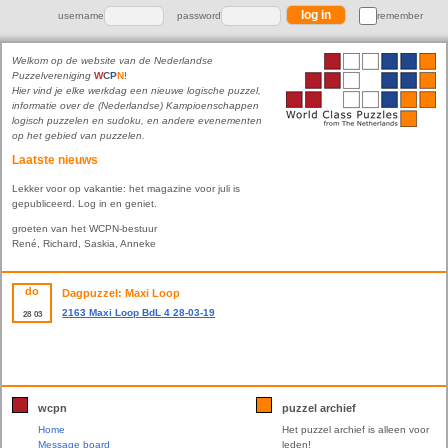
username
password
remember
Welkom op de website van de Nederlandse
Puzzelvereniging
W
C
P
N
!
Hier vind je elke werkdag een nieuwe logische puzzel,
informatie over de (Nederlandse) Kampioenschappen
logisch puzzelen en sudoku, en andere evenementen
op het gebied van puzzelen.
Laatste nieuws
Lekker voor op vakantie: het magazine voor juli is
gepubliceerd. Log in en geniet.
groeten van het WCPN-bestuur
René, Richard, Saskia, Anneke
do
Dagpuzzel: Maxi Loop
2163 Maxi Loop BdL 4 28-03-19
28
03
wcpn
puzzel archief
Home
Het puzzel archief is alleen voor
Message board
leden!