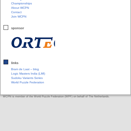
Championships
About WCPN
Contact
Join WCPN
sponsor
links
Bram de Laat – blog
Logic Masters India (LMI)
Sudoku Variants Series
World Puzzle Federation
WCPN is member of the World Puzzle Federation (WPF) on behalf of The Netherlands.