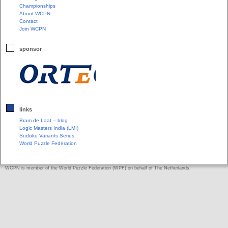
Championships
About WCPN
Contact
Join WCPN
sponsor
links
Bram de Laat – blog
Logic Masters India (LMI)
Sudoku Variants Series
World Puzzle Federation
WCPN is member of the World Puzzle Federation (WPF) on behalf of The Netherlands.