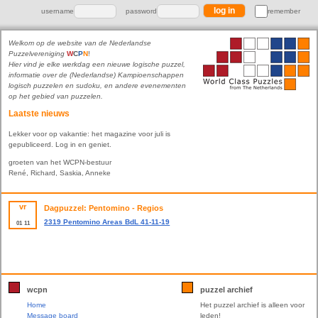
username
password
remember
Welkom op de website van de Nederlandse
Puzzelvereniging
W
C
P
N
!
Hier vind je elke werkdag een nieuwe logische puzzel,
informatie over de (Nederlandse) Kampioenschappen
logisch puzzelen en sudoku, en andere evenementen
op het gebied van puzzelen.
Laatste nieuws
Lekker voor op vakantie: het magazine voor juli is
gepubliceerd. Log in en geniet.
groeten van het WCPN-bestuur
René, Richard, Saskia, Anneke
vr
Dagpuzzel: Pentomino - Regios
2319 Pentomino Areas BdL 41-11-19
01
11
wcpn
puzzel archief
Home
Het puzzel archief is alleen voor
Message board
leden!