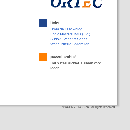
links
Bram de Laat – blog
Logic Masters India (LMI)
Sudoku Variants Series
World Puzzle Federation
puzzel archief
Het puzzel archief is alleen voor
leden!
© WCPN 2014-2026 - all rights reserved