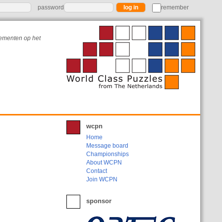
password
remember
nementen op het
wcpn
Home
Message board
Championships
About WCPN
Contact
Join WCPN
sponsor