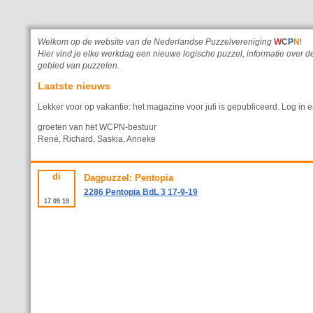
Welkom op de website van de Nederlandse Puzzelvereniging
W
C
P
N
!
Hier vind je elke werkdag een nieuwe logische puzzel, informatie ove
gebied van puzzelen.
Laatste nieuws
Lekker voor op vakantie: het magazine voor juli is gepubliceerd. Log in e
groeten van het WCPN-bestuur
René, Richard, Saskia, Anneke
di
Dagpuzzel: Pentopia
2286 Pentopia BdL 3 17-9-19
17
09
19