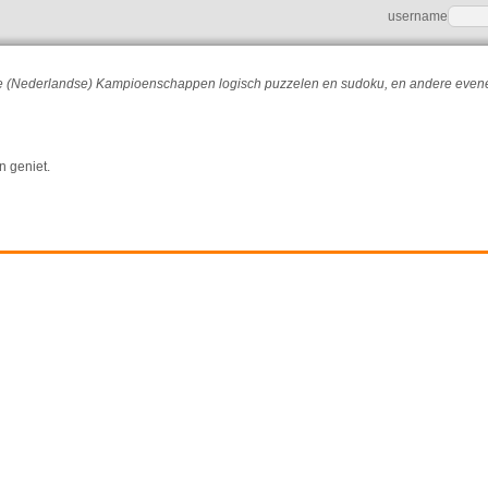
username
r de (Nederlandse) Kampioenschappen logisch puzzelen en sudoku, en andere eve
n geniet.