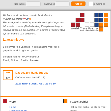
username
password
remember
Welkom op de website van de Nederlandse
Puzzelvereniging
W
C
P
N
!
Hier vind je elke werkdag een nieuwe logische puzzel,
informatie over de (Nederlandse) Kampioenschappen
logisch puzzelen en sudoku, en andere evenementen
op het gebied van puzzelen.
Laatste nieuws
Lekker voor op vakantie: het magazine voor juli is
gepubliceerd. Log in en geniet.
groeten van het WCPN-bestuur
René, Richard, Saskia, Anneke
wo
Dagpuzzel: Rank Sudoku
Oefenen voor het NK (13):
26
06
2227 Rank Sudoku RS 3 26-06-19
wcpn
puzzel archief
Home
Het puzzel archief is alleen voor
Message board
leden!