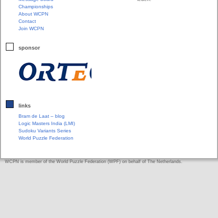
Championships
About WCPN
Contact
Join WCPN
sponsor
links
Bram de Laat – blog
Logic Masters India (LMI)
Sudoku Variants Series
World Puzzle Federation
WCPN is member of the World Puzzle Federation (WPF) on behalf of The Netherlands.