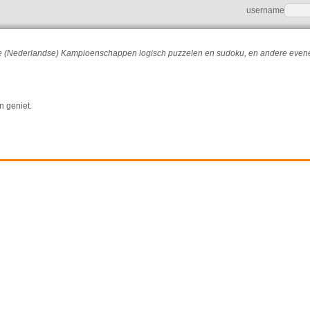
username
r de (Nederlandse) Kampioenschappen logisch puzzelen en sudoku, en andere eve
n geniet.