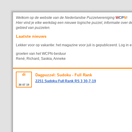
Welkom op de website van de Nederlandse Puzzelvereniging
W
C
P
N
!
Hier vind je elke werkdag een nieuwe logische puzzel, informatie ove
gebied van puzzelen.
Laatste nieuws
Lekker voor op vakantie: het magazine voor juli is gepubliceerd. Log in e
groeten van het WCPN-bestuur
René, Richard, Saskia, Anneke
di
Dagpuzzel: Sudoku - Full Rank
2251 Sudoku Full Rank RS 3 30-7-19
30
07
19