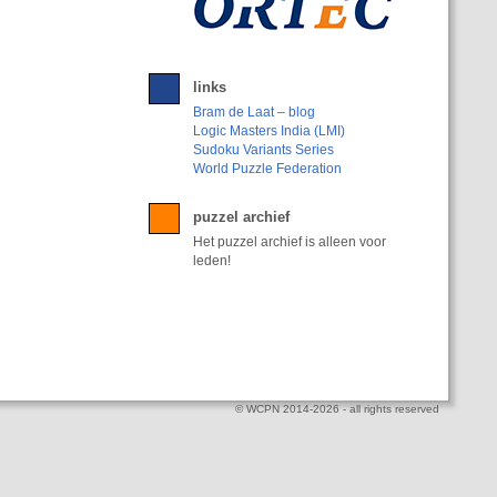
links
Bram de Laat – blog
Logic Masters India (LMI)
Sudoku Variants Series
World Puzzle Federation
puzzel archief
Het puzzel archief is alleen voor
leden!
© WCPN 2014-2026 - all rights reserved