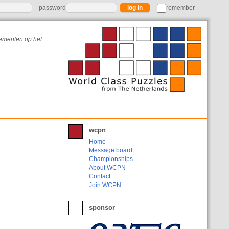
password
remember
nementen op het
wcpn
Home
Message board
Championships
About WCPN
Contact
Join WCPN
sponsor