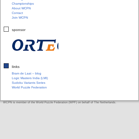
Championships
About WCPN
Contact
Join WCPN
sponsor
links
Bram de Laat – blog
Logic Masters India (LMI)
Sudoku Variants Series
World Puzzle Federation
WCPN is member of the World Puzzle Federation (WPF) on behalf of The Netherlands.