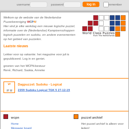
username
password
remember
Welkom op de website van de Nederlandse
Puzzelvereniging
W
C
P
N
!
Hier vind je elke werkdag een nieuwe logische puzzel,
informatie over de (Nederlandse) Kampioenschappen
logisch puzzelen en sudoku, en andere evenementen
op het gebied van puzzelen.
Laatste nieuws
Lekker voor op vakantie: het magazine voor juli is
gepubliceerd. Log in en geniet.
groeten van het WCPN-bestuur
René, Richard, Saskia, Anneke
vr
Dagpuzzel: Sudoku - Logical
2359 Sudoku Logical TGK 5 27-12-19
27
12
wcpn
puzzel archief
Home
Het puzzel archief is alleen voor
Message board
leden!