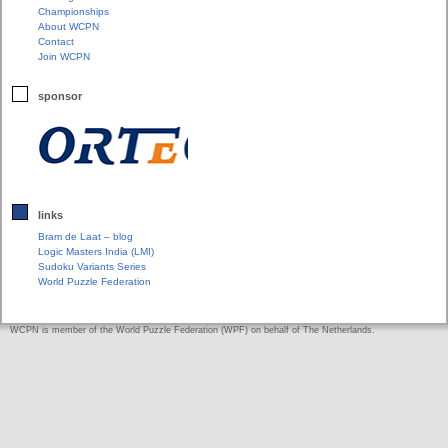
Championships
About WCPN
Contact
Join WCPN
sponsor
links
Bram de Laat – blog
Logic Masters India (LMI)
Sudoku Variants Series
World Puzzle Federation
WCPN is member of the World Puzzle Federation (WPF) on behalf of The Netherlands.