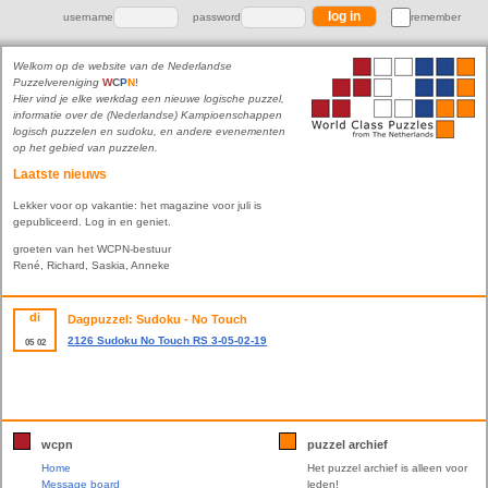
username
password
remember
Welkom op de website van de Nederlandse
Puzzelvereniging
W
C
P
N
!
Hier vind je elke werkdag een nieuwe logische puzzel,
informatie over de (Nederlandse) Kampioenschappen
logisch puzzelen en sudoku, en andere evenementen
op het gebied van puzzelen.
Laatste nieuws
Lekker voor op vakantie: het magazine voor juli is
gepubliceerd. Log in en geniet.
groeten van het WCPN-bestuur
René, Richard, Saskia, Anneke
di
Dagpuzzel: Sudoku - No Touch
2126 Sudoku No Touch RS 3-05-02-19
05
02
wcpn
puzzel archief
Home
Het puzzel archief is alleen voor
Message board
leden!