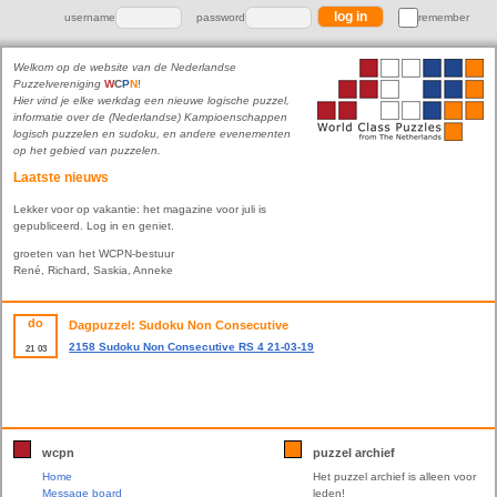
username
password
remember
Welkom op de website van de Nederlandse
Puzzelvereniging
W
C
P
N
!
Hier vind je elke werkdag een nieuwe logische puzzel,
informatie over de (Nederlandse) Kampioenschappen
logisch puzzelen en sudoku, en andere evenementen
op het gebied van puzzelen.
Laatste nieuws
Lekker voor op vakantie: het magazine voor juli is
gepubliceerd. Log in en geniet.
groeten van het WCPN-bestuur
René, Richard, Saskia, Anneke
do
Dagpuzzel: Sudoku Non Consecutive
2158 Sudoku Non Consecutive RS 4 21-03-19
21
03
wcpn
puzzel archief
Home
Het puzzel archief is alleen voor
Message board
leden!