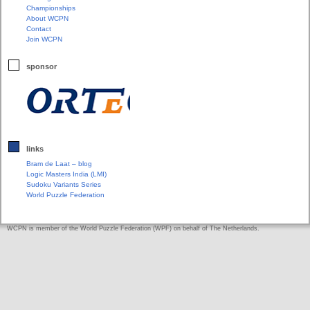
Championships
About WCPN
Contact
Join WCPN
sponsor
links
Bram de Laat – blog
Logic Masters India (LMI)
Sudoku Variants Series
World Puzzle Federation
WCPN is member of the World Puzzle Federation (WPF) on behalf of The Netherlands.