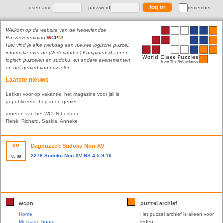
username
password
remember
Welkom op de website van de Nederlandse
Puzzelvereniging
W
C
P
N
!
Hier vind je elke werkdag een nieuwe logische puzzel,
informatie over de (Nederlandse) Kampioenschappen
logisch puzzelen en sudoku, en andere evenementen
op het gebied van puzzelen.
Laatste nieuws
Lekker voor op vakantie: het magazine voor juli is
gepubliceerd. Log in en geniet.
groeten van het WCPN-bestuur
René, Richard, Saskia, Anneke
do
Dagpuzzel: Sudoku Non-XV
2278 Sudoku Non-XV RS 4 5-9-19
05
09
wcpn
puzzel archief
Home
Het puzzel archief is alleen voor
Message board
leden!