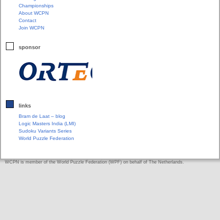
Championships
About WCPN
Contact
Join WCPN
sponsor
links
Bram de Laat – blog
Logic Masters India (LMI)
Sudoku Variants Series
World Puzzle Federation
WCPN is member of the World Puzzle Federation (WPF) on behalf of The Netherlands.