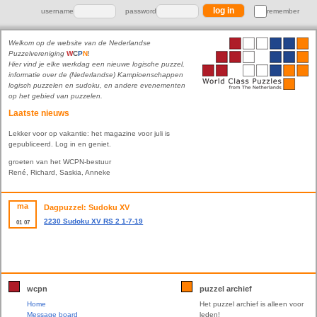
username
password
remember
Welkom op de website van de Nederlandse
Puzzelvereniging
W
C
P
N
!
Hier vind je elke werkdag een nieuwe logische puzzel,
informatie over de (Nederlandse) Kampioenschappen
logisch puzzelen en sudoku, en andere evenementen
op het gebied van puzzelen.
Laatste nieuws
Lekker voor op vakantie: het magazine voor juli is
gepubliceerd. Log in en geniet.
groeten van het WCPN-bestuur
René, Richard, Saskia, Anneke
ma
Dagpuzzel: Sudoku XV
2230 Sudoku XV RS 2 1-7-19
01
07
wcpn
puzzel archief
Home
Het puzzel archief is alleen voor
Message board
leden!