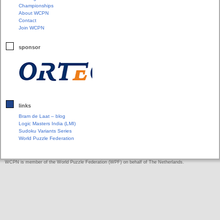
Championships
About WCPN
Contact
Join WCPN
sponsor
links
Bram de Laat – blog
Logic Masters India (LMI)
Sudoku Variants Series
World Puzzle Federation
WCPN is member of the World Puzzle Federation (WPF) on behalf of The Netherlands.