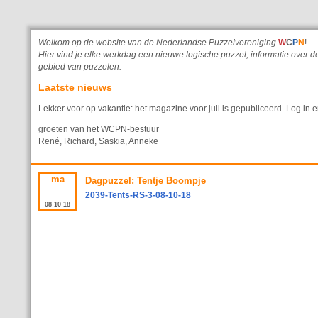
Welkom op de website van de Nederlandse Puzzelvereniging
W
C
P
N
!
Hier vind je elke werkdag een nieuwe logische puzzel, informatie ove
gebied van puzzelen.
Laatste nieuws
Lekker voor op vakantie: het magazine voor juli is gepubliceerd. Log in e
groeten van het WCPN-bestuur
René, Richard, Saskia, Anneke
ma
Dagpuzzel: Tentje Boompje
2039-Tents-RS-3-08-10-18
08
10
18