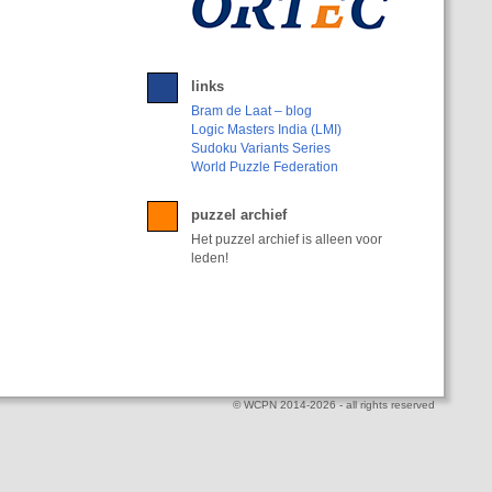
links
Bram de Laat – blog
Logic Masters India (LMI)
Sudoku Variants Series
World Puzzle Federation
puzzel archief
Het puzzel archief is alleen voor
leden!
© WCPN 2014-2026 - all rights reserved