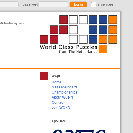
password
remember
nementen op het
wcpn
Home
Message board
Championships
About WCPN
Contact
Join WCPN
sponsor