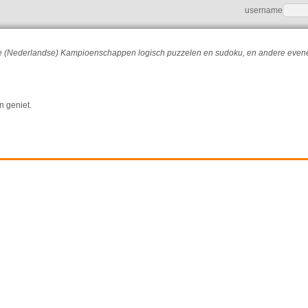
username
r de (Nederlandse) Kampioenschappen logisch puzzelen en sudoku, en andere eve
n geniet.