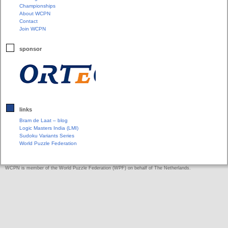
Championships
About WCPN
Contact
Join WCPN
sponsor
links
Bram de Laat – blog
Logic Masters India (LMI)
Sudoku Variants Series
World Puzzle Federation
WCPN is member of the World Puzzle Federation (WPF) on behalf of The Netherlands.