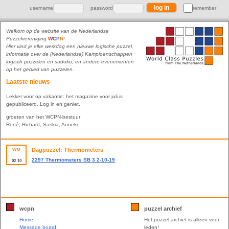
username
password
remember
Welkom op de website van de Nederlandse
Puzzelvereniging
W
C
P
N
!
Hier vind je elke werkdag een nieuwe logische puzzel,
informatie over de (Nederlandse) Kampioenschappen
logisch puzzelen en sudoku, en andere evenementen
op het gebied van puzzelen.
Laatste nieuws
Lekker voor op vakantie: het magazine voor juli is
gepubliceerd. Log in en geniet.
groeten van het WCPN-bestuur
René, Richard, Saskia, Anneke
wo
Dagpuzzel: Thermometers
2297 Thermometers SB 3 2-10-19
02
10
wcpn
puzzel archief
Home
Het puzzel archief is alleen voor
Message board
leden!