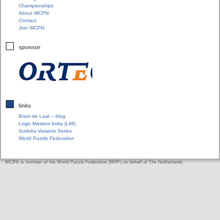
Championships
About WCPN
Contact
Join WCPN
sponsor
links
Bram de Laat – blog
Logic Masters India (LMI)
Sudoku Variants Series
World Puzzle Federation
WCPN is member of the World Puzzle Federation (WPF) on behalf of The Netherlands.