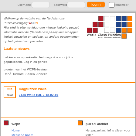
username
password
remember
Welkom op de website van de Nederlandse
Puzzelvereniging
W
C
P
N
!
Hier vind je elke werkdag een nieuwe logische puzzel,
informatie over de (Nederlandse) Kampioenschappen
logisch puzzelen en sudoku, en andere evenementen
op het gebied van puzzelen.
Laatste nieuws
Lekker voor op vakantie: het magazine voor juli is
gepubliceerd. Log in en geniet.
groeten van het WCPN-bestuur
René, Richard, Saskia, Anneke
ma
Dagpuzzel: Walls
2135 Walls BdL 2 18-02-19
18
02
wcpn
puzzel archief
Home
Het puzzel archief is alleen voor
Message board
leden!