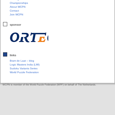
Championships
About WCPN
Contact
Join WCPN
sponsor
links
Bram de Laat – blog
Logic Masters India (LMI)
Sudoku Variants Series
World Puzzle Federation
WCPN is member of the World Puzzle Federation (WPF) on behalf of The Netherlands.