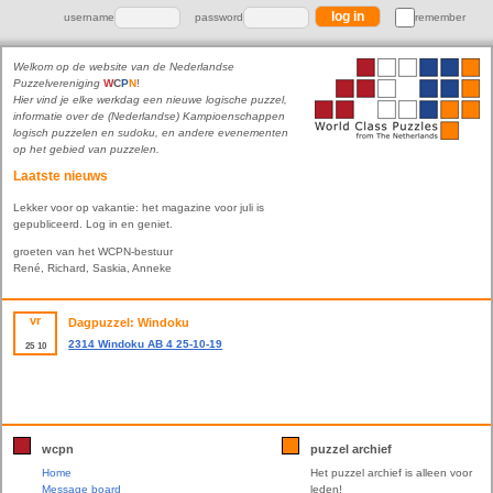
username
password
remember
Welkom op de website van de Nederlandse
Puzzelvereniging
W
C
P
N
!
Hier vind je elke werkdag een nieuwe logische puzzel,
informatie over de (Nederlandse) Kampioenschappen
logisch puzzelen en sudoku, en andere evenementen
op het gebied van puzzelen.
Laatste nieuws
Lekker voor op vakantie: het magazine voor juli is
gepubliceerd. Log in en geniet.
groeten van het WCPN-bestuur
René, Richard, Saskia, Anneke
vr
Dagpuzzel: Windoku
2314 Windoku AB 4 25-10-19
25
10
wcpn
puzzel archief
Home
Het puzzel archief is alleen voor
Message board
leden!