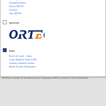
Championships
About WCPN
Contact
Join WCPN
sponsor
links
Bram de Laat – blog
Logic Masters India (LMI)
Sudoku Variants Series
World Puzzle Federation
WCPN is member of the World Puzzle Federation (WPF) on behalf of The Netherlands.