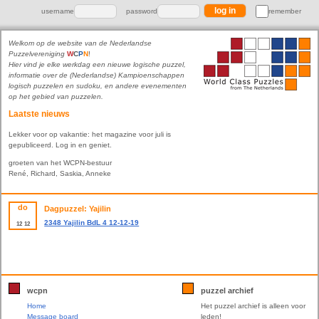
username
password
remember
Welkom op de website van de Nederlandse
Puzzelvereniging
W
C
P
N
!
Hier vind je elke werkdag een nieuwe logische puzzel,
informatie over de (Nederlandse) Kampioenschappen
logisch puzzelen en sudoku, en andere evenementen
op het gebied van puzzelen.
Laatste nieuws
Lekker voor op vakantie: het magazine voor juli is
gepubliceerd. Log in en geniet.
groeten van het WCPN-bestuur
René, Richard, Saskia, Anneke
do
Dagpuzzel: Yajilin
2348 Yajilin BdL 4 12-12-19
12
12
wcpn
puzzel archief
Home
Het puzzel archief is alleen voor
Message board
leden!