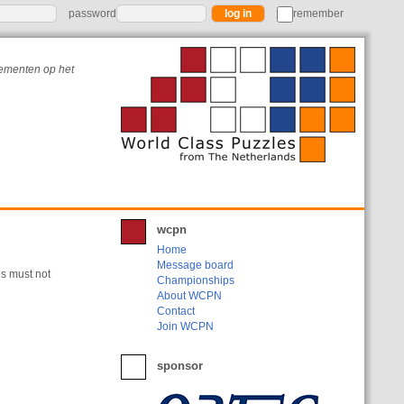
password
remember
nementen op het
wcpn
Home
Message board
ls must not
Championships
About WCPN
Contact
Join WCPN
sponsor