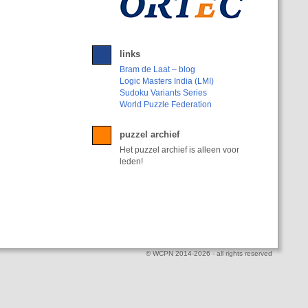
links
Bram de Laat – blog
Logic Masters India (LMI)
Sudoku Variants Series
World Puzzle Federation
puzzel archief
Het puzzel archief is alleen voor
leden!
© WCPN 2014-2026 - all rights reserved