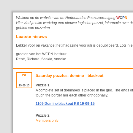
Welkom op de website van de Nederlandse Puzzelvereniging
W
C
P
N
!
Hier vind je elke werkdag een nieuwe logische puzzel, informatie ove
gebied van puzzelen.
Laatste nieuws
Lekker voor op vakantie: het magazine voor juli is gepubliceerd. Log in e
groeten van het WCPN-bestuur
René, Richard, Saskia, Anneke
za
Saturday puzzles: domino - blackout
Puzzle 1
19
09
15
A complete set of dominoes is placed in the grid. The ends o
touch the border nor each other orthogonally.
1109 Domino blackout RS 19-09-15
Puzzle 2
Members only