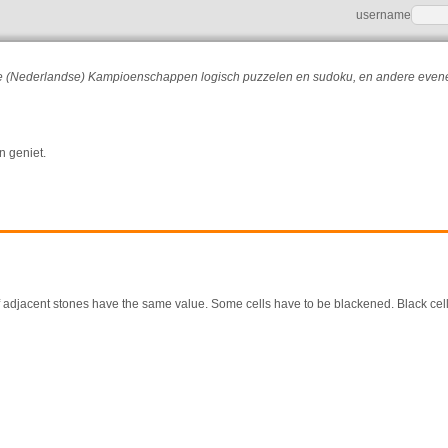
username
r de (Nederlandse) Kampioenschappen logisch puzzelen en sudoku, en andere eve
n geniet.
f adjacent stones have the same value. Some cells have to be blackened. Black cel