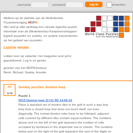
username
password
remember
Welkom op de website van de Nederlandse
Puzzelvereniging
W
C
P
N
!
Hier vind je elke werkdag een nieuwe logische puzzel,
informatie over de (Nederlandse) Kampioenschappen
logisch puzzelen en sudoku, en andere evenementen
op het gebied van puzzelen.
Laatste nieuws
Lekker voor op vakantie: het magazine voor juli is
gepubliceerd. Log in en geniet.
groeten van het WCPN-bestuur
René, Richard, Saskia, Anneke
zo
Sunday puzzles: domino loop
14
06
Puzzle 1
0915 Domino loop 11×11 RS 14-06-15
Place a standard set of domino tiles in the grid in such a way that
they form a closed loop that does not touch itself, not even
diagonally. The normal domino rules have to be followed: adjacent
cells covered by different tiles contain equal numbers. The numbers
above and on the left of the grid represent the number of cells
occupied by dominoes in the respective row or column. The numbers
below and on the right of the grid represent the sum of the digits on