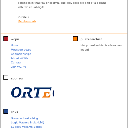
dominoes in that row or column. The grey cells are part of a domino
with two equal digits.
Puzzle 2
Members only
wcpn
puzzel archief
Home
Het puzzel archief is alleen voor
Message board
leden!
Championships
About WCPN
Contact
Join WCPN
sponsor
links
Bram de Laat – blog
Logic Masters India (LMI)
Sudoku Variants Series