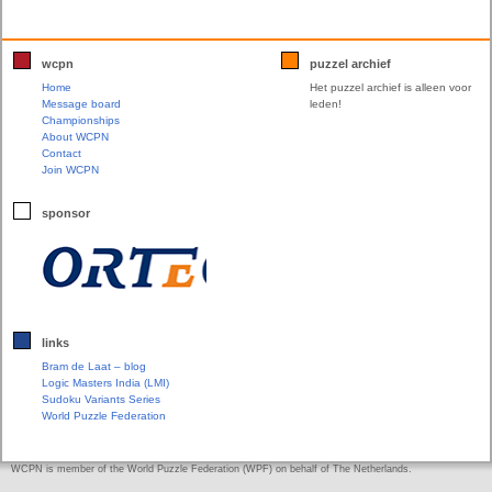
wcpn
puzzel archief
Home
Het puzzel archief is alleen voor
Message board
leden!
Championships
About WCPN
Contact
Join WCPN
sponsor
links
Bram de Laat – blog
Logic Masters India (LMI)
Sudoku Variants Series
World Puzzle Federation
WCPN is member of the World Puzzle Federation (WPF) on behalf of The Netherlands.