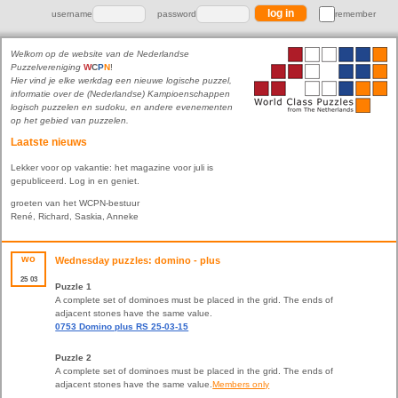
username
password
remember
Welkom op de website van de Nederlandse
Puzzelvereniging
W
C
P
N
!
Hier vind je elke werkdag een nieuwe logische puzzel,
informatie over de (Nederlandse) Kampioenschappen
logisch puzzelen en sudoku, en andere evenementen
op het gebied van puzzelen.
Laatste nieuws
Lekker voor op vakantie: het magazine voor juli is
gepubliceerd. Log in en geniet.
groeten van het WCPN-bestuur
René, Richard, Saskia, Anneke
wo
Wednesday puzzles: domino - plus
25
03
Puzzle 1
A complete set of dominoes must be placed in the grid. The ends of
adjacent stones have the same value.
0753 Domino plus RS 25-03-15
Puzzle 2
A complete set of dominoes must be placed in the grid. The ends of
adjacent stones have the same value.
Members only