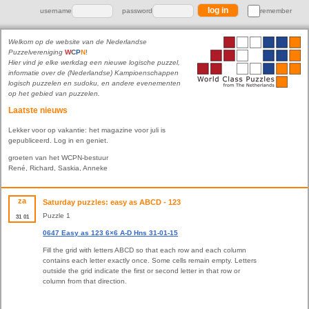
username
password
remember
Welkom op de website van de Nederlandse
Puzzelvereniging
W
C
P
N
!
Hier vind je elke werkdag een nieuwe logische puzzel,
informatie over de (Nederlandse) Kampioenschappen
logisch puzzelen en sudoku, en andere evenementen
op het gebied van puzzelen.
Laatste nieuws
Lekker voor op vakantie: het magazine voor juli is
gepubliceerd. Log in en geniet.
groeten van het WCPN-bestuur
René, Richard, Saskia, Anneke
za
Saturday puzzles: easy as ABCD - 123
Puzzle 1
31
01
0647 Easy as 123 6×6 A-D Hns 31-01-15
Fill the grid with letters ABCD so that each row and each column
contains each letter exactly once. Some cells remain empty. Letters
outside the grid indicate the first or second letter in that row or
column from that direction.