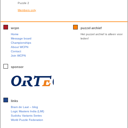
Puzzle 2
Members only
wcpn
puzzel archief
Home
Het puzzel archief is alleen voor
Message board
leden!
Championships
About WCPN
Contact
Join WCPN
sponsor
links
Bram de Laat – blog
Logic Masters India (LMI)
Sudoku Variants Series
World Puzzle Federation