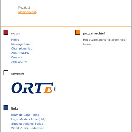
Puzzle 2
Members only
wcpn
puzzel archief
Home
Het puzzel archief is alleen voor
Message board
leden!
Championships
About WCPN
Contact
Join WCPN
sponsor
links
Bram de Laat – blog
Logic Masters India (LMI)
Sudoku Variants Series
World Puzzle Federation