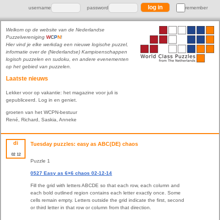
username
password
remember
Welkom op de website van de Nederlandse
Puzzelvereniging
W
C
P
N
!
Hier vind je elke werkdag een nieuwe logische puzzel,
informatie over de (Nederlandse) Kampioenschappen
logisch puzzelen en sudoku, en andere evenementen
op het gebied van puzzelen.
Laatste nieuws
Lekker voor op vakantie: het magazine voor juli is
gepubliceerd. Log in en geniet.
groeten van het WCPN-bestuur
René, Richard, Saskia, Anneke
di
Tuesday puzzles: easy as ABC(DE) chaos
02
12
Puzzle 1
0527 Easy as 6×6 chaos 02-12-14
Fill the grid with letters ABCDE so that each row, each column and
each bold outlined region contains each letter exactly once. Some
cells remain empty. Letters outside the grid indicate the first, second
or third letter in that row or column from that direction.