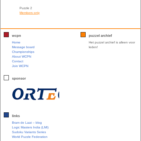
Puzzle 2
Members only
wcpn
puzzel archief
Home
Het puzzel archief is alleen voor
Message board
leden!
Championships
About WCPN
Contact
Join WCPN
sponsor
links
Bram de Laat – blog
Logic Masters India (LMI)
Sudoku Variants Series
World Puzzle Federation