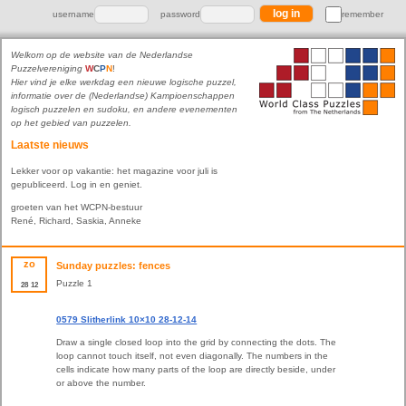
username
password
remember
Welkom op de website van de Nederlandse
Puzzelvereniging
W
C
P
N
!
Hier vind je elke werkdag een nieuwe logische puzzel,
informatie over de (Nederlandse) Kampioenschappen
logisch puzzelen en sudoku, en andere evenementen
op het gebied van puzzelen.
Laatste nieuws
Lekker voor op vakantie: het magazine voor juli is
gepubliceerd. Log in en geniet.
groeten van het WCPN-bestuur
René, Richard, Saskia, Anneke
zo
Sunday puzzles: fences
Puzzle 1
28
12
0579 Slitherlink 10×10 28-12-14
Draw a single closed loop into the grid by connecting the dots. The
loop cannot touch itself, not even diagonally. The numbers in the
cells indicate how many parts of the loop are directly beside, under
or above the number.