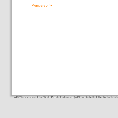
Members only
WCPN is member of the World Puzzle Federation (WPF) on behalf of The Netherlands