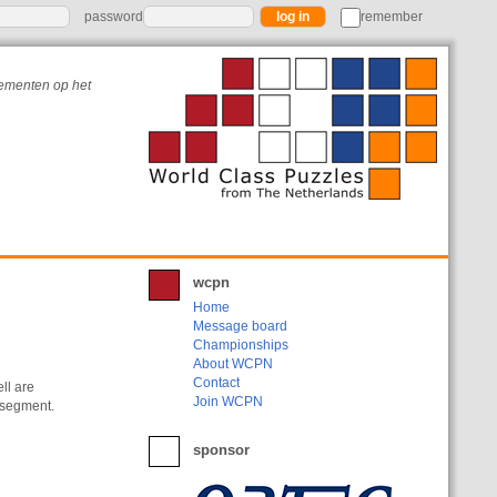
password
remember
nementen op het
wcpn
Home
Message board
Championships
About WCPN
Contact
ll are
Join WCPN
r segment.
sponsor