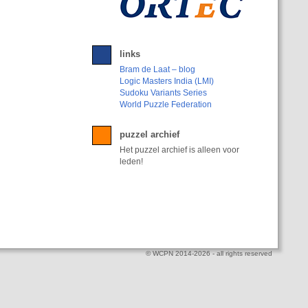
links
Bram de Laat – blog
Logic Masters India (LMI)
Sudoku Variants Series
World Puzzle Federation
puzzel archief
Het puzzel archief is alleen voor
leden!
© WCPN 2014-2026 - all rights reserved