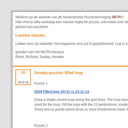
Welkom op de website van de Nederlandse Puzzelvereniging
W
C
P
N
!
Hier vind je elke werkdag een nieuwe logische puzzel, informatie ove
gebied van puzzelen.
Laatste nieuws
Lekker voor op vakantie: het magazine voor juli is gepubliceerd. Log in e
groeten van het WCPN-bestuur
René, Richard, Saskia, Anneke
zo
Sunday puzzles: filled loop
23
11
14
Puzzle 1
0509 Filled loop 10×11 rs 23-11-14
Draw a single closed loop along the grid lines. The loop does
used for the loop. Fill the loop with the 12 pentominos; insi
There are no points where three or more Pentominos meet. 
Puzzle 2