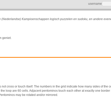
username
r de (Nederlandse) Kampioenschappen logisch puzzelen en sudoku, en andere eve
n geniet.
 not cross or touch itself. The numbers in the grid indicate how many sides of the ce
de the loop are 60 cells. Adjacent pentominos touch each other at exactly one borde
Pentominos may be rotated and/or mirrored.