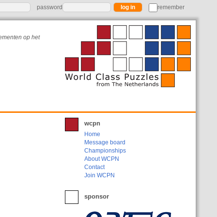
password
remember
nementen op het
wcpn
Home
Message board
Championships
About WCPN
Contact
Join WCPN
sponsor