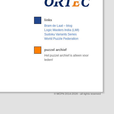
links
Bram de Laat – blog
Logic Masters India (LMI)
Sudoku Variants Series
World Puzzle Federation
puzzel archief
Het puzzel archief is alleen voor
leden!
© WCPN 2014-2026 - all rights reserved