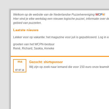
Welkom op de website van de Nederlandse Puzzelvereniging
W
C
P
N
!
Hier vind je elke werkdag een nieuwe logische puzzel, informatie ove
gebied van puzzelen.
Laatste nieuws
Lekker voor op vakantie: het magazine voor juli is gepubliceerd. Log in e
groeten van het WCPN-bestuur
René, Richard, Saskia, Anneke
ma
Gezocht: shirtsponsor
Wij zijn op zoek naar iemand die voor 150 euro onze teamshir
07
07
14