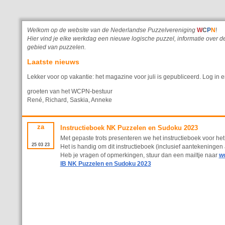
Welkom op de website van de Nederlandse Puzzelvereniging
W
C
P
N
!
Hier vind je elke werkdag een nieuwe logische puzzel, informatie ove
gebied van puzzelen.
Laatste nieuws
Lekker voor op vakantie: het magazine voor juli is gepubliceerd. Log in e
groeten van het WCPN-bestuur
René, Richard, Saskia, Anneke
za
Instructieboek NK Puzzelen en Sudoku 2023
Met gepaste trots presenteren we het instructieboek voor he
25
03
23
Het is handig om dit instructieboek (inclusief aantekeningen
Heb je vragen of opmerkingen, stuur dan een mailtje naar
w
IB NK Puzzelen en Sudoku 2023