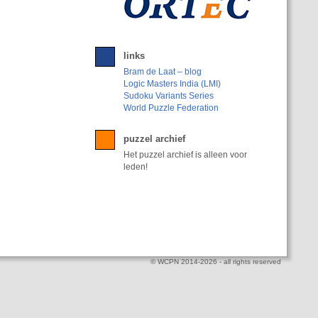
links
Bram de Laat – blog
Logic Masters India (LMI)
Sudoku Variants Series
World Puzzle Federation
puzzel archief
Het puzzel archief is alleen voor
leden!
© WCPN 2014-2026 - all rights reserved