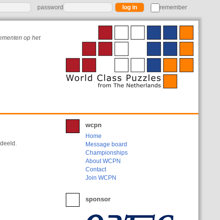
password
remember
nementen op het
wcpn
Home
edeeld.
Message board
Championships
About WCPN
Contact
Join WCPN
sponsor