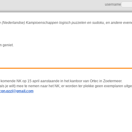
username
r de (Nederlandse) Kampioenschappen logisch puzzelen en sudoku, en andere eve
n geniet.
t komende NK op 15 april aanstaande in het kantoor van Ortec in Zoetermeer.
 als je wilt) mee te nemen naar het NK; er worden ter plekke geen exemplaren uitg
cpn.pzzl@gmail.com