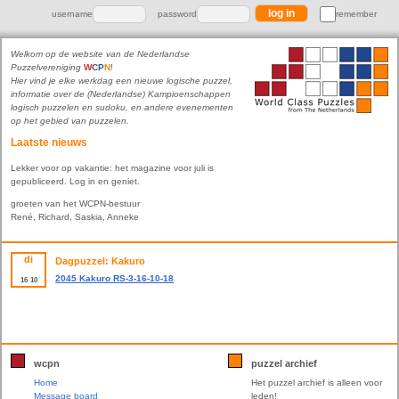
username
password
remember
Welkom op de website van de Nederlandse
Puzzelvereniging
W
C
P
N
!
Hier vind je elke werkdag een nieuwe logische puzzel,
informatie over de (Nederlandse) Kampioenschappen
logisch puzzelen en sudoku, en andere evenementen
op het gebied van puzzelen.
Laatste nieuws
Lekker voor op vakantie: het magazine voor juli is
gepubliceerd. Log in en geniet.
groeten van het WCPN-bestuur
René, Richard, Saskia, Anneke
di
Dagpuzzel: Kakuro
2045 Kakuro RS-3-16-10-18
16
10
wcpn
puzzel archief
Home
Het puzzel archief is alleen voor
Message board
leden!