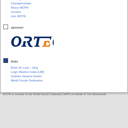
Championships
About WCPN
Contact
Join WCPN
sponsor
links
Bram de Laat – blog
Logic Masters India (LMI)
Sudoku Variants Series
World Puzzle Federation
WCPN is member of the World Puzzle Federation (WPF) on behalf of The Netherlands.