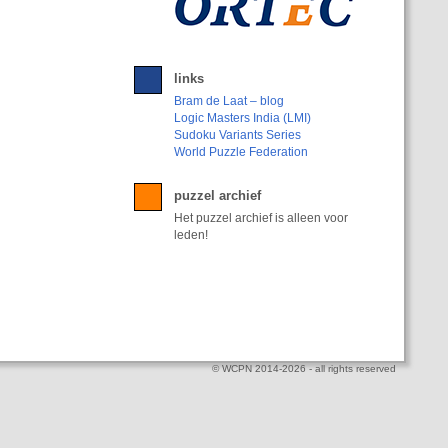
links
Bram de Laat – blog
Logic Masters India (LMI)
Sudoku Variants Series
World Puzzle Federation
puzzel archief
Het puzzel archief is alleen voor
leden!
© WCPN 2014-2026 - all rights reserved