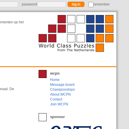
password
remember
nementen op het
wcpn
Home
Message board
onaal. De
Championships
About WCPN
Contact
Join WCPN
sponsor