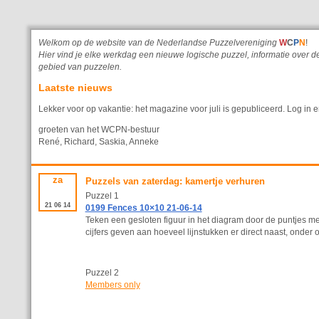
Welkom op de website van de Nederlandse Puzzelvereniging
W
C
P
N
!
Hier vind je elke werkdag een nieuwe logische puzzel, informatie ove
gebied van puzzelen.
Laatste nieuws
Lekker voor op vakantie: het magazine voor juli is gepubliceerd. Log in e
groeten van het WCPN-bestuur
René, Richard, Saskia, Anneke
za
Puzzels van zaterdag: kamertje verhuren
Puzzel 1
21
06
14
0199 Fences 10×10 21-06-14
Teken een gesloten figuur in het diagram door de puntjes me
cijfers geven aan hoeveel lijnstukken er direct naast, onder o
Puzzel 2
Members only