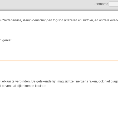
username
r de (Nederlandse) Kampioenschappen logisch puzzelen en sudoku, en andere eve
n geniet.
t elkaar te verbinden. De getekende lijn mag zichzelf nergens raken, ook niet diag
f boven dat cijfer komen te staan.