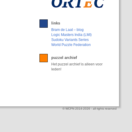
links
Bram de Laat – blog
Logic Masters India (LMI)
Sudoku Variants Series
World Puzzle Federation
puzzel archief
Het puzzel archief is alleen voor
leden!
© WCPN 2014-2026 - all rights reserved