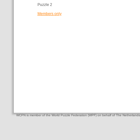
Puzzle 2
Members only
WCPN is member of the World Puzzle Federation (WPF) on behalf of The Netherlands