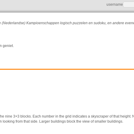
username
r de (Nederlandse) Kampioenschappen logisch puzzelen en sudoku, en andere eve
n geniet.
the nine 3×3 blocks. Each number in the grid indicates a skyscraper of that height
 looking from that side. Larger buildings block the view of smaller buildings.