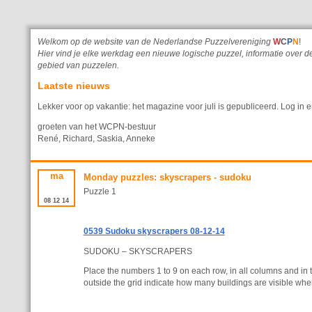
Welkom op de website van de Nederlandse Puzzelvereniging
W
C
P
N
!
Hier vind je elke werkdag een nieuwe logische puzzel, informatie ove
gebied van puzzelen.
Laatste nieuws
Lekker voor op vakantie: het magazine voor juli is gepubliceerd. Log in e
groeten van het WCPN-bestuur
René, Richard, Saskia, Anneke
ma
Monday puzzles: skyscrapers - sudoku
Puzzle 1
08
12
14
0539 Sudoku skyscrapers 08-12-14
SUDOKU – SKYSCRAPERS
Place the numbers 1 to 9 on each row, in all columns and in 
outside the grid indicate how many buildings are visible when