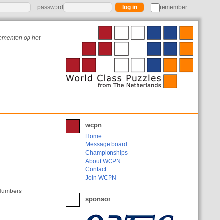
password
remember
nementen op het
wcpn
Home
Message board
Championships
About WCPN
Contact
Join WCPN
. Numbers
sponsor