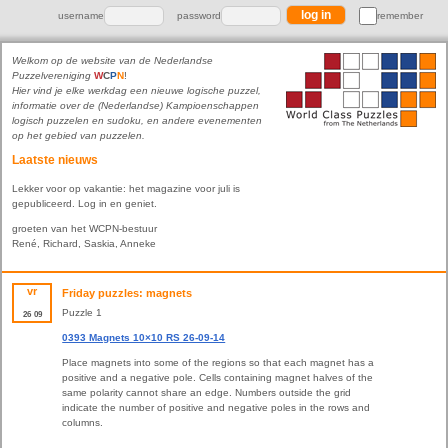
username
password
remember
Welkom op de website van de Nederlandse
Puzzelvereniging
W
C
P
N
!
Hier vind je elke werkdag een nieuwe logische puzzel,
informatie over de (Nederlandse) Kampioenschappen
logisch puzzelen en sudoku, en andere evenementen
op het gebied van puzzelen.
Laatste nieuws
Lekker voor op vakantie: het magazine voor juli is
gepubliceerd. Log in en geniet.
groeten van het WCPN-bestuur
René, Richard, Saskia, Anneke
vr
Friday puzzles: magnets
Puzzle 1
26
09
0393 Magnets 10×10 RS 26-09-14
Place magnets into some of the regions so that each magnet has a
positive and a negative pole. Cells containing magnet halves of the
same polarity cannot share an edge. Numbers outside the grid
indicate the number of positive and negative poles in the rows and
columns.