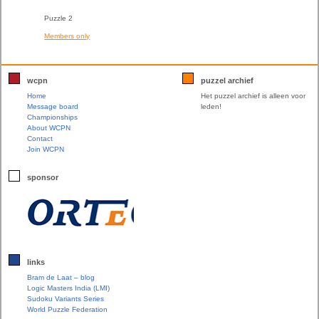
Puzzle 2
Members only
wcpn
puzzel archief
Home
Het puzzel archief is alleen voor
Message board
leden!
Championships
About WCPN
Contact
Join WCPN
sponsor
links
Bram de Laat – blog
Logic Masters India (LMI)
Sudoku Variants Series
World Puzzle Federation