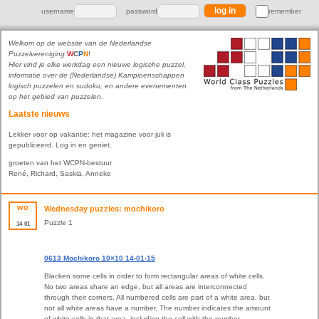
username
password
remember
Welkom op de website van de Nederlandse
Puzzelvereniging
W
C
P
N
!
Hier vind je elke werkdag een nieuwe logische puzzel,
informatie over de (Nederlandse) Kampioenschappen
logisch puzzelen en sudoku, en andere evenementen
op het gebied van puzzelen.
Laatste nieuws
Lekker voor op vakantie: het magazine voor juli is
gepubliceerd. Log in en geniet.
groeten van het WCPN-bestuur
René, Richard, Saskia, Anneke
wo
Wednesday puzzles: mochikoro
Puzzle 1
14
01
0613 Mochikoro 10×10 14-01-15
Blacken some cells in order to form rectangular areas of white cells.
No two areas share an edge, but all areas are interconnected
through their corners. All numbered cells are part of a white area, but
not all white areas have a number. The number indicates the amount
of white cells in that area, including the cell with the number.