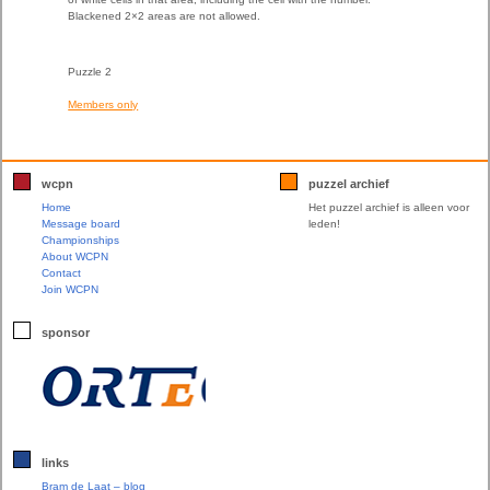
Blackened 2×2 areas are not allowed.
Puzzle 2
Members only
wcpn
puzzel archief
Home
Het puzzel archief is alleen voor
Message board
leden!
Championships
About WCPN
Contact
Join WCPN
sponsor
links
Bram de Laat – blog